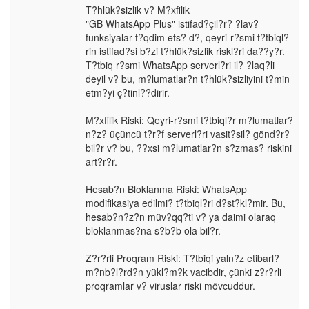
T?hlük?sizlik v? M?xfilik
"GB WhatsApp Plus" istifad?çil?r? ?lav?
funksiyalar t?qdim ets? d?, qeyri-r?smi t?tbiql?
rin istifad?si b?zi t?hlük?sizlik riskl?ri da??y?r.
T?tbiq r?smi WhatsApp serverl?ri il? ?laq?li
deyil v? bu, m?lumatlar?n t?hlük?sizliyini t?min
etm?yi ç?tinl??dirir.
M?xfilik Riski: Qeyri-r?smi t?tbiql?r m?lumatlar?
n?z? üçüncü t?r?f serverl?ri vasit?sil? gönd?r?
bil?r v? bu, ??xsi m?lumatlar?n s?zmas? riskini
art?r?r.
Hesab?n Bloklanma Riski: WhatsApp
modifikasiya edilmi? t?tbiql?ri d?st?kl?mir. Bu,
hesab?n?z?n müv?qq?ti v? ya daimi olaraq
bloklanmas?na s?b?b ola bil?r.
Z?r?rli Proqram Riski: T?tbiqi yaln?z etibarl?
m?nb?l?rd?n yükl?m?k vacibdir, çünki z?r?rli
proqramlar v? viruslar riski mövcuddur.