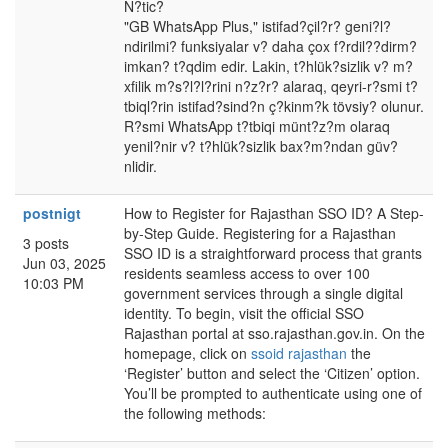
N?tic?
"GB WhatsApp Plus," istifad?çil?r? geni?l?
ndirilmi? funksiyalar v? daha çox f?rdil??dirm?
imkan? t?qdim edir. Lakin, t?hlük?sizlik v? m?
xfilik m?s?l?l?rini n?z?r? alaraq, qeyri-r?smi t?
tbiql?rin istifad?sind?n ç?kinm?k tövsiy? olunur.
R?smi WhatsApp t?tbiqi münt?z?m olaraq
yenil?nir v? t?hlük?sizlik bax?m?ndan güv?
nlidir.
postnigt
How to Register for Rajasthan SSO ID? A Step-
by-Step Guide. Registering for a Rajasthan
3 posts
SSO ID is a straightforward process that grants
Jun 03, 2025
residents seamless access to over 100
10:03 PM
government services through a single digital
identity. To begin, visit the official SSO
Rajasthan portal at sso.rajasthan.gov.in. On the
homepage, click on
ssoid rajasthan
the
‘Register’ button and select the ‘Citizen’ option.
You’ll be prompted to authenticate using one of
the following methods: