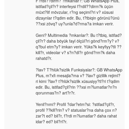
F?rdil??dirm? ?mkanlar?: GB WhatsApp Plus,
istifad?çil?r? interfeysi f?rdil??dirm?k üçün
müxt?lif mövzular, r?ng seçiml?ri v? xüsusi
dizaynlar t?qdim edir. Bu, t?tbiqin görünü?ünü
??xsi zövq? uy?unla?d?rma?a imkan verir.
Geni? Multimedia ?mkanlar?: Bu t?tbiq, istifad?
çil?r? daha böyük fayl ölçül?ri gönd?rm?y? v?
q?bul etm?y? imkan verir. Yüks?k keyfiyy?tli ??
kill?r, videolar v? s?n?dl?r gönd?rm?k daha
rahatd?r.
?lav? T?hlük?sizlik Funksiyalar?: GB WhatsApp
Plus, m?xfi mesajla?ma v? ?lav? gizlilik rejiml?
ri kimi ?lav? t?hlük?sizlik xüsusiyy?tl?ri t?qdim
edir. Bu, istifad?çil?rin ??xsi m?lumatlar?n?n
qorunmas?n? art?r?r.
Yenil?nmi? Profil ?dar?etm?si: ?stifad?çil?r,
profil ??kill?rin? v? statuslar?na daha çox n?
zar?t ed? bil?r, f?rdi m?lumatlar? daha rahat
idar? ed? bil?rl?r.