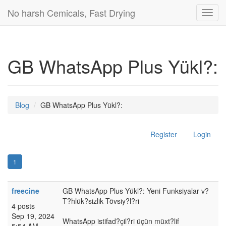
No harsh Cemicals, Fast Drying
Toggl
navig
GB WhatsApp Plus Yükl?:
Blog
GB WhatsApp Plus Yükl?:
Register
Login
1
freecine
GB WhatsApp Plus Yükl?: Yeni Funksiyalar v?
T?hlük?sizlik Tövsiy?l?ri
4 posts
Sep 19, 2024
WhatsApp istifad?çil?ri üçün müxt?lif