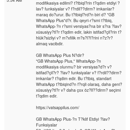
5:54 AM
modifikasiya edilmi? t?tbiql?rin t?qdim etdiyi ?
lav? funksiyalar v? f?rdil??dirm? imkanlar?
maraq do?urur. Bu t?tbiql?rd?n biri d? "GB
WhatsApp Plus"d?r. Bu qeyri-r?smi t?tbiq,
WhatsApp-?n r?smi versiyas?na bir s?ra ?lav?
xüsusiyy?tl?r t?qdim edir, lakin istifad?çil?rin t?
hlük?sizliyi v? m?xfilik m?s?l?l?rini n?z?r?
almaq vacibdir.
GB WhatsApp Plus N?dir?
"GB WhatsApp Plus," WhatsApp-?n
modifikasiya olunmu? bir versiyas?d?r v?
istifad?çil?r? ?lav? funksiyalar v? f?rdil??dirm?
imkanlar? t?qdim edir. Bu t?tbiq, standart
WhatsApp t?tbiqind?n f?rqli olaraq, daha geni?
xüsusiyy?tl?r v? daha çox öz?ll??dirm? seçimi
t?qdim edir.
https://vatsappilus.com/
GB WhatsApp Plus-?n T?klif Etdiyi ?lav?
Funksiyalar