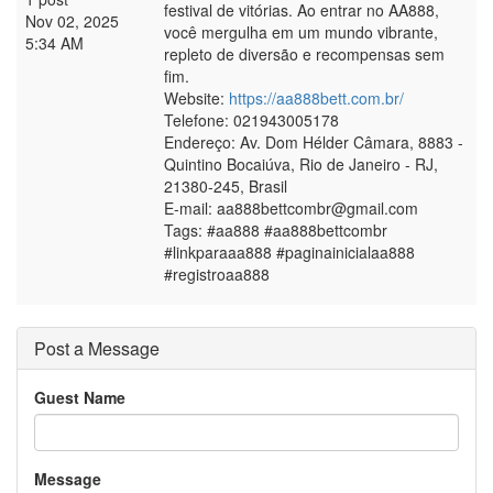
festival de vitórias. Ao entrar no AA888,
Nov 02, 2025
você mergulha em um mundo vibrante,
5:34 AM
repleto de diversão e recompensas sem
fim.
Website:
https://aa888bett.com.br/
Telefone: 021943005178
Endereço: Av. Dom Hélder Câmara, 8883 -
Quintino Bocaiúva, Rio de Janeiro - RJ,
21380-245, Brasil
E-mail: aa888bettcombr@gmail.com
Tags: #aa888 #aa888bettcombr
#linkparaaa888 #paginainicialaa888
#registroaa888
Post a Message
Guest Name
Message