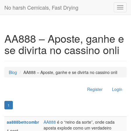
No harsh Cemicals, Fast Drying
Toggl
navig
AA888 – Aposte, ganhe e
se divirta no cassino onli
Blog
AA888 – Aposte, ganhe e se divirta no cassino onli
Register
Login
1
aa888bettcombr
AA888
é o “reino da sorte”, onde cada
aposta explode como um verdadeiro
1 post