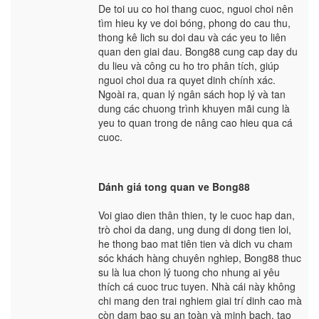
De toi uu co hoi thang cuoc, nguoi choi nên
tìm hieu ky ve doi bóng, phong do cau thu,
thong kê lich su doi dau và các yeu to liên
quan den giai dau. Bong88 cung cap day du
du lieu và công cu ho tro phân tích, giúp
nguoi choi dua ra quyet dinh chính xác.
Ngoài ra, quan lý ngân sách hop lý và tan
dung các chuong trình khuyen mãi cung là
yeu to quan trong de nâng cao hieu qua cá
cuoc.
Dánh giá tong quan ve Bong88
Voi giao dien thân thien, ty le cuoc hap dan,
trò choi da dang, ung dung di dong tien loi,
he thong bao mat tiên tien và dich vu cham
sóc khách hàng chuyên nghiep, Bong88 thuc
su là lua chon lý tuong cho nhung ai yêu
thích cá cuoc truc tuyen. Nhà cái này không
chi mang den trai nghiem giai trí dinh cao mà
còn dam bao su an toàn và minh bach, tao