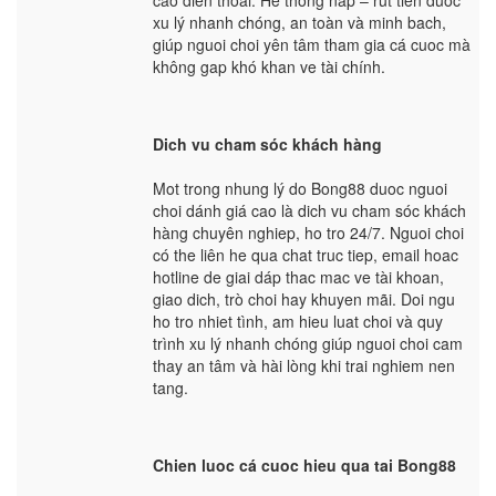
cào dien thoai. He thong nap – rút tien duoc
xu lý nhanh chóng, an toàn và minh bach,
giúp nguoi choi yên tâm tham gia cá cuoc mà
không gap khó khan ve tài chính.
Dich vu cham sóc khách hàng
Mot trong nhung lý do Bong88 duoc nguoi
choi dánh giá cao là dich vu cham sóc khách
hàng chuyên nghiep, ho tro 24/7. Nguoi choi
có the liên he qua chat truc tiep, email hoac
hotline de giai dáp thac mac ve tài khoan,
giao dich, trò choi hay khuyen mãi. Doi ngu
ho tro nhiet tình, am hieu luat choi và quy
trình xu lý nhanh chóng giúp nguoi choi cam
thay an tâm và hài lòng khi trai nghiem nen
tang.
Chien luoc cá cuoc hieu qua tai Bong88