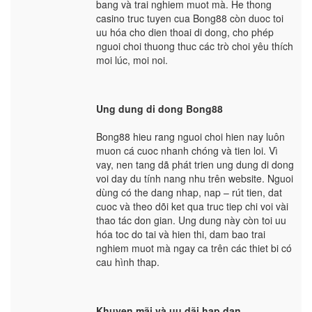
bang và trai nghiem muot mà. He thong
casino truc tuyen cua Bong88 còn duoc toi
uu hóa cho dien thoai di dong, cho phép
nguoi choi thuong thuc các trò choi yêu thích
moi lúc, moi noi.
Ung dung di dong Bong88
Bong88 hieu rang nguoi choi hien nay luôn
muon cá cuoc nhanh chóng và tien loi. Vì
vay, nen tang dã phát trien ung dung di dong
voi day du tính nang nhu trên website. Nguoi
dùng có the dang nhap, nap – rút tien, dat
cuoc và theo dõi ket qua truc tiep chi voi vài
thao tác don gian. Ung dung này còn toi uu
hóa toc do tai và hien thi, dam bao trai
nghiem muot mà ngay ca trên các thiet bi có
cau hình thap.
Khuyen mãi và uu dãi hap dan