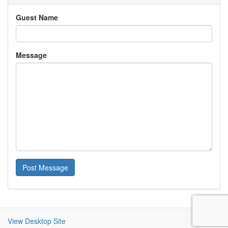
Guest Name
Message
Post Message
View Desktop Site