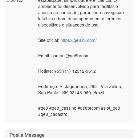
5:26 AM
estabilidade, simplicidade e eficiencia. O
ambiente foi desenvolvido para facilitar o
acesso ao conteudo, garantindo navegaçao
intuitiva e bom desempenho em diferentes
dispositivos e situaçoes de uso.
Site oficial:
https://qe8.br.com/
Email: contact@qe8brcom
Hotline: +55 (11) 12312-9612
Endereço: R. Jaguariuna, 295 - Vila Zelina,
Sao Paulo - SP, 03143-060, Brazil
#qe8 #qe8_cassino #qe8brcom #slot_qe8
#qe8_cadastro
Post a Message