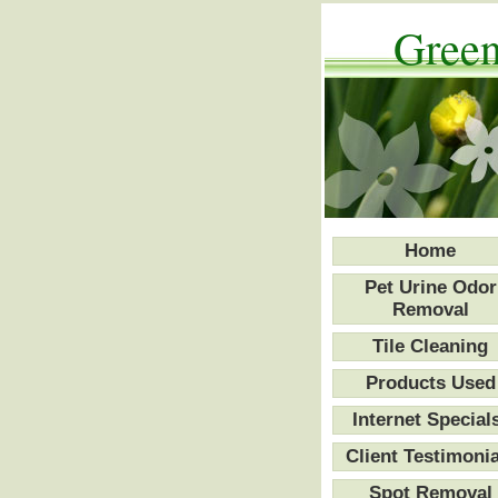
Green
Home
Pet Urine Odor
Removal
Tile Cleaning
Products Used
Internet Special
Client Testimonia
Spot Removal