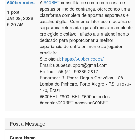
600betcodes
A
600BET
consolida-se como uma casa de
apostas online de confiança, oferecendo uma
1 post
plataforma completa de apostas esportivas e
Jan 09, 2026
cassino digital. Com uma interface moderna e
5:20 AM
segurança reforçada, garantimos um ambiente
protegido e estável, aliado a um atendimento
dedicado para proporcionar a melhor
experiência de entretenimento ao jogador
brasileiro.
Site oficial:
https://600bet.codes/
Email: 600bet.support@gmail.com
Hotline: +55 (51) 99365-2817
Endereço: R. Padre Roque Gonzáles, 128 -
Lomba do Pinheiro, Porto Alegre - RS, 91570-
170, Brazi
#600BET #600_BET #600betcodes
#apostas600BET #cassino600BET
Post a Message
Guest Name