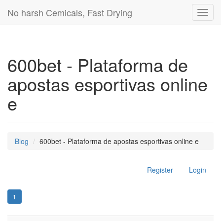
No harsh Cemicals, Fast Drying
Toggl
navig
600bet - Plataforma de
apostas esportivas online
e
Blog
600bet - Plataforma de apostas esportivas online e
Register
Login
1