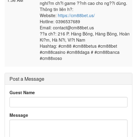
1:56 AM
nghi?m ch?i game ??nh cao cho ng??i dùng.
Thông tin liên h?:
Website:
https://cm88bet.us/
Hotline: 0396537689
Email: contact@cm88bet.us
??a ch?: 216 P. Hàng Bông, Hàng Bông, Hoàn
Ki?m, Hà N?i, Vi?t Nam
Hashtag: #cm88 #cm88betus #cm88bet
#cm88casino #cm88daga # #cm88banca
#cm88xoso
Post a Message
Guest Name
Message