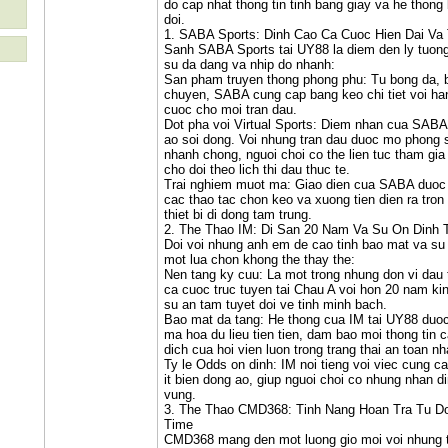
do cap nhat thong tin tinh bang giay va he thong
doi.
1. SABA Sports: Dinh Cao Ca Cuoc Hien Dai Va
Sanh SABA Sports tai UY88 la diem den ly tuong
su da dang va nhip do nhanh:
San pham truyen thong phong phu: Tu bong da, 
chuyen, SABA cung cap bang keo chi tiet voi ha
cuoc cho moi tran dau.
Dot pha voi Virtual Sports: Diem nhan cua SABA
ao soi dong. Voi nhung tran dau duoc mo phong s
nhanh chong, nguoi choi co the lien tuc tham gi
cho doi theo lich thi dau thuc te.
Trai nghiem muot ma: Giao dien cua SABA duoc t
cac thao tac chon keo va xuong tien dien ra tron
thiet bi di dong tam trung.
2. The Thao IM: Di San 20 Nam Va Su On Dinh 
Doi voi nhung anh em de cao tinh bao mat va su 
mot lua chon khong the thay the:
Nen tang ky cuu: La mot trong nhung don vi dau
ca cuoc truc tuyen tai Chau A voi hon 20 nam k
su an tam tuyet doi ve tinh minh bach.
Bao mat da tang: He thong cua IM tai UY88 duoc 
ma hoa du lieu tien tien, dam bao moi thong tin c
dich cua hoi vien luon trong trang thai an toan nh
Ty le Odds on dinh: IM noi tieng voi viec cung c
it bien dong ao, giup nguoi choi co nhung nhan 
vung.
3. The Thao CMD368: Tinh Nang Hoan Tra Tu D
Time
CMD368 mang den mot luong gio moi voi nhung ti