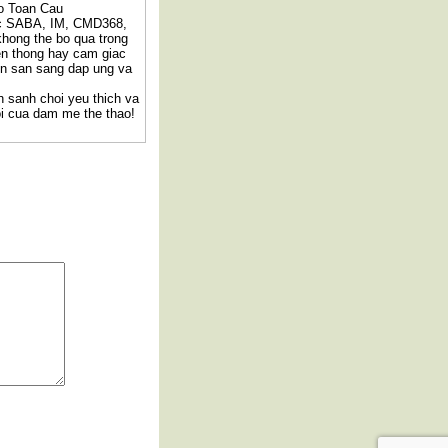
o Toan Cau
tac SABA, IM, CMD368,
khong the bo qua trong
en thong hay cam giac
on san sang dap ung va
 sanh choi yeu thich va
oi cua dam me the thao!