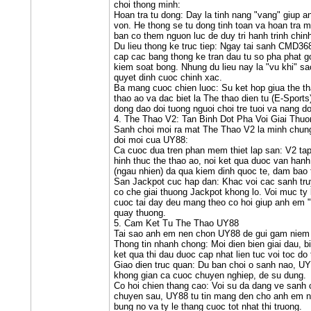
choi thong minh:
Hoan tra tu dong: Day la tinh nang "vang" giup 
von. He thong se tu dong tinh toan va hoan tra m
ban co them nguon luc de duy tri hanh trinh chin
Du lieu thong ke truc tiep: Ngay tai sanh CMD368
cap cac bang thong ke tran dau tu so pha phat go
kiem soat bong. Nhung du lieu nay la "vu khi" s
quyet dinh cuoc chinh xac.
Ba mang cuoc chien luoc: Su ket hop giua the th
thao ao va dac biet la The thao dien tu (E-Sport
dong dao doi tuong nguoi choi tre tuoi va nang d
4. The Thao V2: Tan Binh Dot Pha Voi Giai Thu
Sanh choi moi ra mat The Thao V2 la minh chun
doi moi cua UY88:
Ca cuoc dua tren phan mem thiet lap san: V2 ta
hinh thuc the thao ao, noi ket qua duoc van han
(ngau nhien) da qua kiem dinh quoc te, dam bao
San Jackpot cuc hap dan: Khac voi cac sanh tru
co che giai thuong Jackpot khong lo. Voi muc ty
cuoc tai day deu mang theo co hoi giup anh em "
quay thuong.
5. Cam Ket Tu The Thao UY88
Tai sao anh em nen chon UY88 de gui gam niem 
Thong tin nhanh chong: Moi dien bien giai dau, b
ket qua thi dau duoc cap nhat lien tuc voi toc do 
Giao dien truc quan: Du ban choi o sanh nao, 
khong gian ca cuoc chuyen nghiep, de su dung.
Co hoi chien thang cao: Voi su da dang ve sanh c
chuyen sau, UY88 tu tin mang den cho anh em nhu
bung no va ty le thang cuoc tot nhat thi truong.