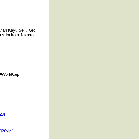
 Utan Kayu Sel., Kec.
us Ibukota Jakarta
p #WorldCup
vip
026vip/