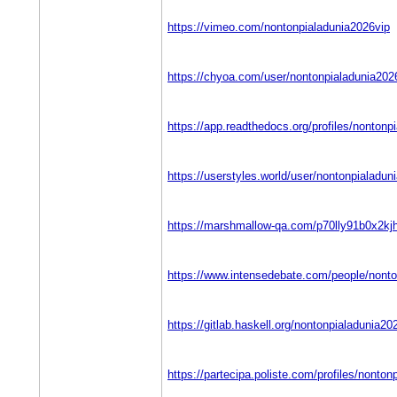
https://vimeo.com/nontonpialadunia2026vip
https://chyoa.com/user/nontonpialadunia202
https://app.readthedocs.org/profiles/nontonp
https://userstyles.world/user/nontonpialadun
https://marshmallow-qa.com/p70lly91b0x2kj
https://www.intensedebate.com/people/nonto
https://gitlab.haskell.org/nontonpialadunia20
https://partecipa.poliste.com/profiles/nontonp