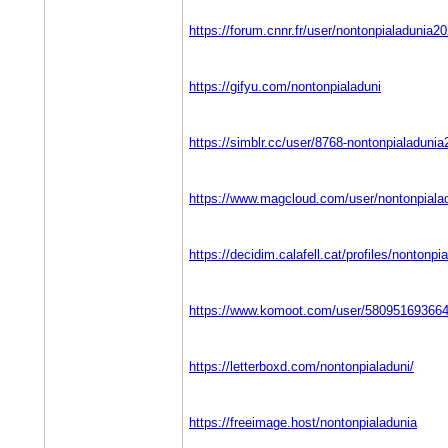
https://forum.cnnr.fr/user/nontonpialadunia2
https://gifyu.com/nontonpialaduni
https://simblr.cc/user/8768-nontonpialadunia
https://www.magcloud.com/user/nontonpiala
https://decidim.calafell.cat/profiles/nontonpia
https://www.komoot.com/user/58095169366
https://letterboxd.com/nontonpialaduni/
https://freeimage.host/nontonpialadunia