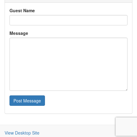
Guest Name
Message
Post Message
View Desktop Site