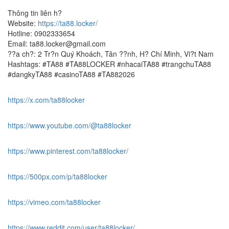
Thông tin liên h?
Website:
https://ta88.locker/
Hotline: 0902333654
Email: ta88.locker@gmail.com
??a ch?: 2 Tr?n Quý Khoách, Tân ??nh, H? Chí Minh, Vi?t Nam
Hashtags: #TA88 #TA88LOCKER #nhacaiTA88 #trangchuTA88
#dangkyTA88 #casinoTA88 #TA882026
https://x.com/ta88locker
https://www.youtube.com/@ta88locker
https://www.pinterest.com/ta88locker/
https://500px.com/p/ta88locker
https://vimeo.com/ta88locker
https://www.reddit.com/user/ta88locker/