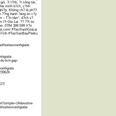
ói, ?i t?nh, ?i công tác,
khai minh b?ch, c?nh
ghi?p. Không ch? là ph??
?n ??ng hành ?áng tin c?y
n – T?n tâm”, d?ch v?
 t?i Gia Lai. ?? ??t xe
line: 0784 399 599 V?n
alai.com/ #TaxiXanhGiaLai
iTinh #TaxiSanBayPleiku
hothuetaxixanhgialai
nhgialai
-du-lich-gap-
xanhgiala
230626
327/
tml?simple=1#aboutme
thuetaxixanhgialai