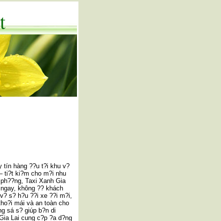
t
 tín hàng ??u t?i khu v?
 ti?t ki?m cho m?i nhu
a ph??ng, Taxi Xanh Gia
 ngay, không ?? khách
 v? s? h?u ??i xe ??i m?i,
tho?i mái và an toàn cho
ng sá s? giúp b?n di
Gia Lai cung c?p ?a d?ng