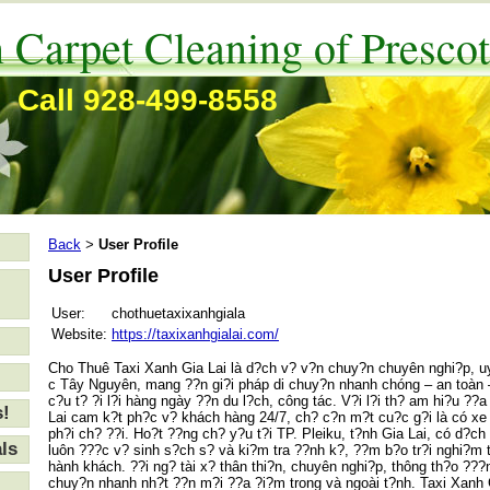
 Carpet Cleaning of Prescot
Call 928-499-8558
Back
User Profile
>
User Profile
User:
chothuetaxixanhgiala
Website:
https://taxixanhgialai.com/
Cho Thuê Taxi Xanh Gia Lai là d?ch v? v?n chuy?n chuyên nghi?p, uy
c Tây Nguyên, mang ??n gi?i pháp di chuy?n nhanh chóng – an toàn –
c?u t? ?i l?i hàng ngày ??n du l?ch, công tác. V?i l?i th? am hi?u ??
s!
Lai cam k?t ph?c v? khách hàng 24/7, ch? c?n m?t cu?c g?i là có xe
ph?i ch? ??i. Ho?t ??ng ch? y?u t?i TP. Pleiku, t?nh Gia Lai, có d?ch
ls
luôn ???c v? sinh s?ch s? và ki?m tra ??nh k?, ??m b?o tr?i nghi?m 
hành khách. ??i ng? tài x? thân thi?n, chuyên nghi?p, thông th?o ???
chuy?n nhanh nh?t ??n m?i ??a ?i?m trong và ngoài t?nh. Taxi Xanh 