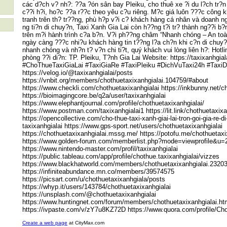
các d?ch v? nh?: ??a ?ón sân bay Pleiku, cho thuê xe ?i du l?ch tr?n g
c??i h?i, ho?c ??a r??c theo yêu c?u riêng. M?c giá luôn ???c công 
tranh trên th? tr??ng, phù h?p v?i c? khách hàng cá nhân và doanh n
ng ti?n di chuy?n, Taxi Xanh Gia Lai còn h??ng t?i tr? thành ng??i b
trên m?i hành trình c?a b?n. V?i ph??ng châm “Nhanh chóng – An toà
ngày càng ???c nhi?u khách hàng tin t??ng l?a ch?n khi c?n di chuy?n
nhanh chóng và nh?n t? v?n chi ti?t, quý khách vui lòng liên h?: Hot
phòng ??i di?n: TP. Pleiku, T?nh Gia Lai Website: https://taxixanhgi
#ChoThueTaxiGiaLai #TaxiGiaRe #TaxiPleiku #DichVuTaxi24h #TaxiD
https://velog.io/@taxixanhgialai/posts
https://vnbit.org/members/chothuetaxixanhgialai.104759/#about
https://www.checkli.com/chothuetaxixanhgialai https://inkbunny.net/c
https://bioimagingcore.be/q2a/user/taxixanhgialai
https://www.elephantjournal.com/profile/chothuetaxixanhgialai/
https://www.postman.com/taxixanhgialai1 https://lit.link/chothuetaxixa
https://opencollective.com/cho-thue-taxi-xanh-giai-lai-tron-goi-gia-re-di
taxixanhgialai https://www.gps-sport.net/users/chothuetaxixanhgialai
https://chothuetaxixanhgialai.mssg.me/ https://potofu.me/chothuetaxi
https://www.golden-forum.com/memberlist.php?mode=viewprofile&u=
https://www.nintendo-master.com/profil/taxixanhgialai
https://public.tableau.com/app/profile/chothue.taxixanhgialai/vizzes
https://www.blackhatworld.com/members/chothuetaxixanhgialai.2320
https://infiniteabundance.mn.co/members/39574575
https://picsart.com/u/chothuetaxixanhgiala/posts
https://whyp.it/users/143784/chothuetaxixanhgialai
https://unsplash.com/@chothuetaxixanhgialai
https://www.huntingnet.com/forum/members/chothuetaxixanhgialai.h
https://ivpaste.com/v/zY7u8KZ72D https://www.quora.com/profile/Cho
Create a web page
at CityMax.com